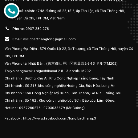
Trụ sở chính: :
74A đường số 25, tổ 6, ấp Tân Lập, xã Tân Thông Hội,
huyện Củ Chi, TPHCM, Việt Nam.
Phone:
0937 280 278
Email:
vsclcbacthanglong@gmail.com
Văn Phòng Đại Diện : 379 Quốc Lộ 22, ấp Thượng, xã Tân Thông Hội, huyện Củ
Chi, TPHCM.
Văn Phòng tại Nhật Bản : (東京都江戸川区東葛西2-8-13 ドルフM202)
Tokyo edogawaku higashikasai 2-8-13 dorufu M202
Chi nhánh : Đường Khu A , Khu Công Nghiệp Trảng Bàng, Tây Ninh
Chi Nhánh : Số 213 ,khu công nghiệp Hoàng Gia, Đức Hòa, Long An
Chi nhánh : Khu Công Nghiệp Mỹ Xuân , Tân Thành, Bà Rịa – Vũng Tàu.
Chi nhánh : Số 182 , Khu công nghiệp Lộc Sơn, Bảo Lộc, Lâm Đồng.
Hotline : 0937280278 - 0703035679 (Mr Cường)
Facebook : https://www.facebook.com/long.bacthang.3