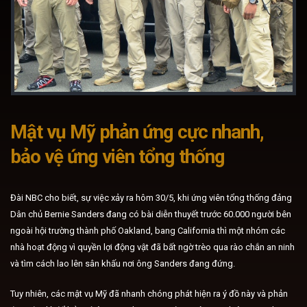
Mật vụ Mỹ phản ứng cực nhanh,
bảo vệ ứng viên tổng thống
Đài NBC cho biết, sự việc xảy ra hôm 30/5, khi ứng viên tổng thống đảng
Dân chủ Bernie Sanders đang có bài diễn thuyết trước 60.000 người bên
ngoài hội trường thành phố Oakland, bang California thì một nhóm các
nhà hoạt động vì quyền lợi động vật đã bất ngờ trèo qua rào chắn an ninh
và tìm cách lao lên sân khấu nơi ông Sanders đang đứng.
Tuy nhiên, các mật vụ Mỹ đã nhanh chóng phát hiện ra ý đồ này và phản