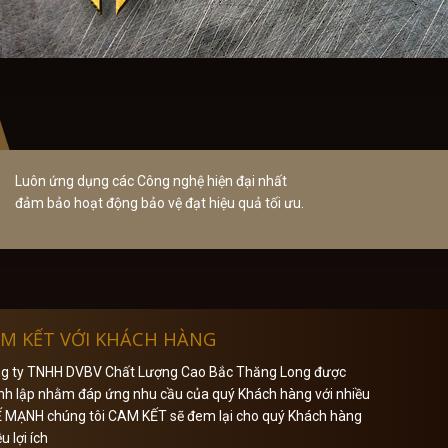
Luôn ứng dụng các Công nghệ hiện đại nhất
đảm bảo hoạt động bảo vệ đạt hiệu quả tối ưu.
M KẾT VỚI KHÁCH HÀNG
g ty TNHH DVBV Chất Lượng Cao Bắc Thăng Long được
nh lập nhằm đáp ứng nhu cầu của quý Khách hàng với nhiều
 MẠNH chúng tôi CAM KẾT sẽ đem lại cho quý Khách hàng
u lợi ích