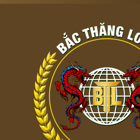
TÌNH HÌNH TỘI PHẠM TẠI HỒ CHÍ MINH HIỆN NAY
12/05/2023
Các hình ảnh hoạt động của cán bộ, nhân viên Bắc
09/05/2023
DỊCH VỤ BẢO VỆ HIỆN NAY ĐANG TRỞ THÀNH MỘT
NGƯỜI
06/05/2023