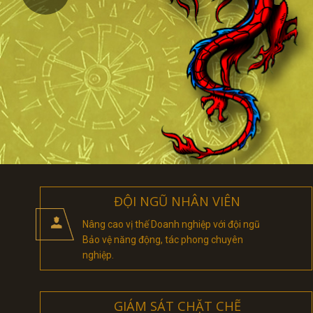
ĐỘI NGŨ NHÂN VIÊN
Nâng cao vị thế Doanh nghiệp với đội ngũ
Bảo vệ năng động, tác phong chuyên
nghiệp.
GIÁM SÁT CHẶT CHẼ