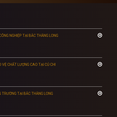
 CÔNG NGHIỆP TẠI BẮC THĂNG LONG
O VỆ CHẤT LƯỢNG CAO TẠI CỦ CHI
G TRƯỜNG TẠI BẮC THĂNG LONG