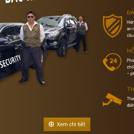
ĐÁ
Hiệ
an 
cầu
HỖ
Phò
chố
– p
TH
The
điể
Xem chi tiết