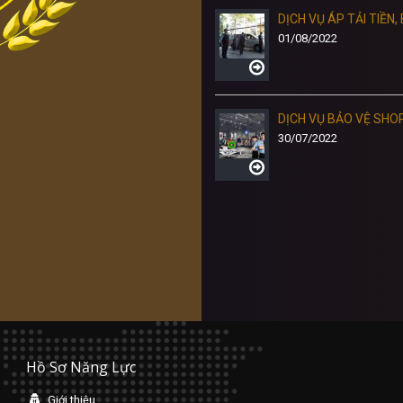
3
DỊCH VỤ ÁP TẢI TIỀN
01/08/2022
hi
DỊCH VỤ BẢO VỆ SHO
30/07/2022
Hồ Sơ Năng Lực
Giới thiệu