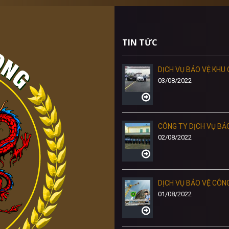
TIN TỨC
DỊCH VỤ BẢO VỆ KHU
03/08/2022
 Thăng Long
CÔNG TY DỊCH VỤ BẢ
02/08/2022
 NHU CẦU THIẾT YẾU CỦA MỌI
DỊCH VỤ BẢO VỆ CÔN
01/08/2022