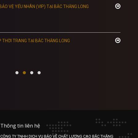
, BẢO VỆ YẾU NHÂN (VIP) TẠI BẮC THĂNG LONG
P THỜI TRANG TẠI BẮC THĂNG LONG
Thông tin liên hệ
CÔNG TY TNHH DỊCH VỤ BẢO VỆ CHẤT LƯỢNG CAO BẮC THĂNG