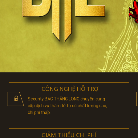
CÔNG NGHỆ HỖ TRỢ
Security BẮC THĂNG LONG chuyên cung
cấp dịch vụ thám tử tư có chất lượng cao,
chi phí thấp.
GIẢM THIỂU CHI PHÍ