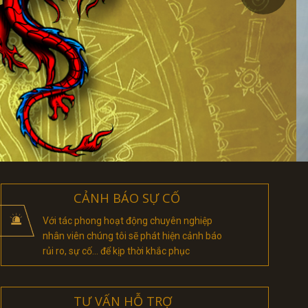
CẢNH BÁO SỰ CỐ
Với tác phong hoạt động chuyên nghiệp
nhân viên chúng tôi sẽ phát hiện cảnh báo
rủi ro, sự cố... để kịp thời khắc phục
TƯ VẤN HỖ TRỢ