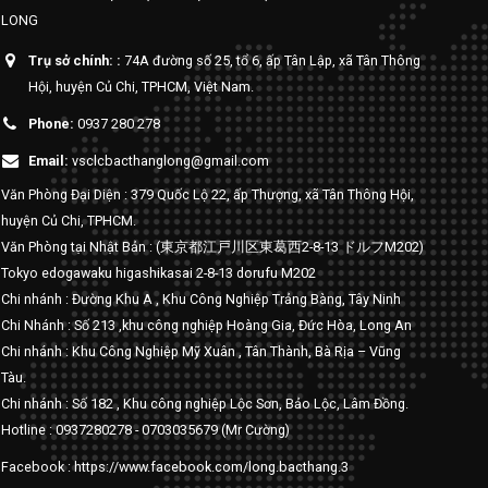
LONG
Trụ sở chính: :
74A đường số 25, tổ 6, ấp Tân Lập, xã Tân Thông
Hội, huyện Củ Chi, TPHCM, Việt Nam.
Phone:
0937 280 278
Email:
vsclcbacthanglong@gmail.com
Văn Phòng Đại Diện : 379 Quốc Lộ 22, ấp Thượng, xã Tân Thông Hội,
huyện Củ Chi, TPHCM.
Văn Phòng tại Nhật Bản : (東京都江戸川区東葛西2-8-13 ドルフM202)
Tokyo edogawaku higashikasai 2-8-13 dorufu M202
Chi nhánh : Đường Khu A , Khu Công Nghiệp Trảng Bàng, Tây Ninh
Chi Nhánh : Số 213 ,khu công nghiệp Hoàng Gia, Đức Hòa, Long An
Chi nhánh : Khu Công Nghiệp Mỹ Xuân , Tân Thành, Bà Rịa – Vũng
Tàu.
Chi nhánh : Số 182 , Khu công nghiệp Lộc Sơn, Bảo Lộc, Lâm Đồng.
Hotline : 0937280278 - 0703035679 (Mr Cường)
Facebook : https://www.facebook.com/long.bacthang.3