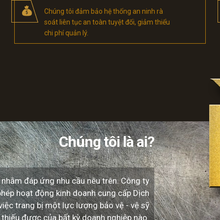
Chúng tôi đảm bảo hệ thống an ninh rà
soát liên tục an toàn tuyệt đối, giảm thiểu
chi phí quản lý.
Chúng tôi là ai?
i nhằm đáp ứng nhu cầu nêu trên. Công ty
phép hoạt động kinh doanh cung cấp Dịch
iệc trang bị một lực lượng bảo vệ - vệ sỹ
ể thiếu được của bất kỳ doanh nghiệp nào.