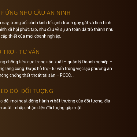
P ỨNG NHU CẦU AN NINH
n nay, trong bối cảnh kinh tế cạnh tranh gay gắt và tình hình
ninh xã hội phức tạp, nhu cầu về sự an toàn đã trở thành nhu
 cấp thiết của mọi doanh nghiệp,
 TRỢ - TƯ VẤN
ng chống tiêu cực trong sản xuất – quản lý Doanh nghiệp –
ng lãng công. Được hỗ trợ - tư vấn trong việc lập phương án
hòng chống thất thoát tài sản – PCCC. .
EO DÕI ĐỐI TƯỢNG
o dõi mọi hoạt động hành vi bất thường của đối tượng, địa
m xuât - nhập, nhận diện đối tượng gặp mặt