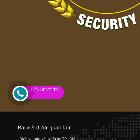
DỊCH VỤ BẢO VỆ UY TÍN CHUYÊN NGHIỆP NĂM 202
19/04/2023
Công ty Bắc Thăng Long tuyển dụng bảo vệ tại Củ C
18/04/2023
LIÊN HỆ VỚI TÔI
Bài viết được quan tâm
- Dịch vụ bảo vệ uy tín tại TPHCM