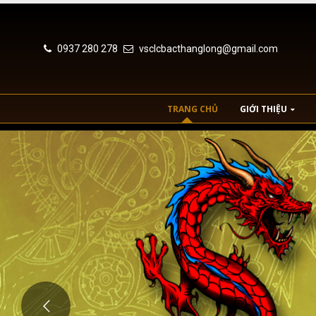
0937 280 278
vsclcbacthanglong@gmail.com
TRANG CHỦ
GIỚI THIỆU