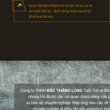
Được Đội đặc nhiệm hỗ trợ khi có sự cố về
an ninh trật tự - đình công, hoặc sự cố về
phá hoại tài sản
Công ty TNHH
BẮC THĂNG LONG
Tuổi Trẻ ra đờ
chúng tôi được các cơ quan chức năng cấp 
vụ bảo vệ chuyên nghiệp. Đáp ứng nhu cầu về v
chuyên nghiệp là điều tất yếu và không th