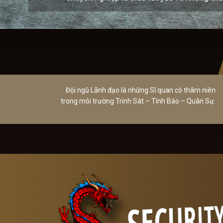
Đội ngũ Lãnh đạo là những Sĩ quan có thâm niên
trong môi trường Trinh Sát – Tình Báo – Quân Sự.