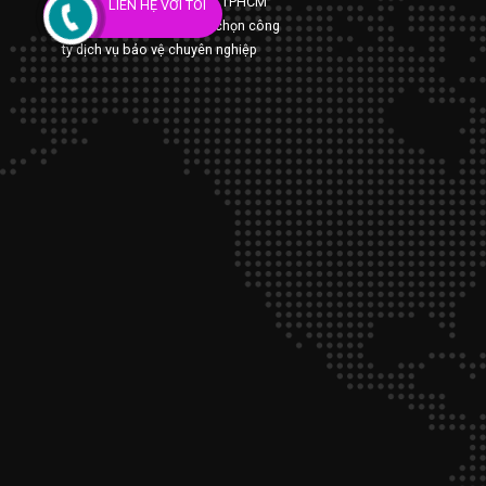
- Công ty bảo vệ uy tín Tại TPHCM
LIÊN HỆ VỚI TÔI
- Nhiều năm kinh nghiệm chọn công
ty dịch vụ bảo vệ chuyên nghiệp