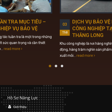
ẦN TRA MỤC TIÊU –
DỊCH VỤ BẢO VỆ
03
HIỆP VỤ BẢO VỆ
CÔNG NGHIỆP TẠ
Th8
THĂNG LONG
 tác tuần tra là một trong những
t sức quan trọng và cần thiết
Khu công nghiệp là nơi hàng nghì
...
read more
động, hàng trăm nghìn sản phẩm
xuất mỗi...
read more
Hồ Sơ Năng Lực
Giới thiệu