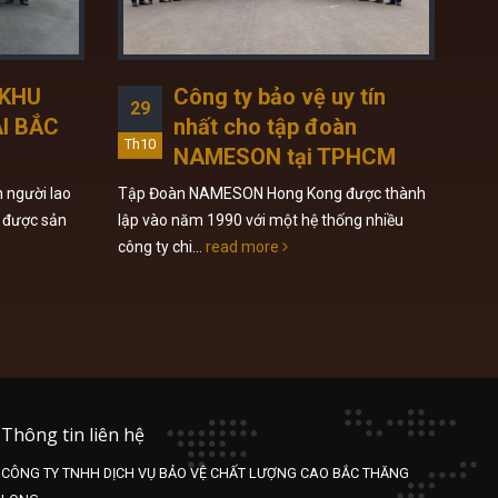
 KHU
Công ty bảo vệ uy tín
29
2
I BẮC
nhất cho tập đoàn
Th10
Th1
NAMESON tại TPHCM
này 
n người lao
Tập Đoàn NAMESON Hong Kong được thành
nổi 
 được sản
lập vào năm 1990 với một hệ thống nhiều
công ty chi...
read more
Thông tin liên hệ
CÔNG TY TNHH DỊCH VỤ BẢO VỆ CHẤT LƯỢNG CAO BẮC THĂNG