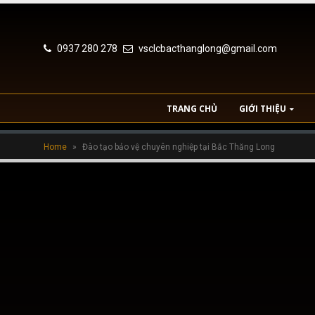
0937 280 278
vsclcbacthanglong@gmail.com
TRANG CHỦ
GIỚI THIỆU
Home
»
Đào tạo bảo vệ chuyên nghiệp tại Bắc Thăng Long