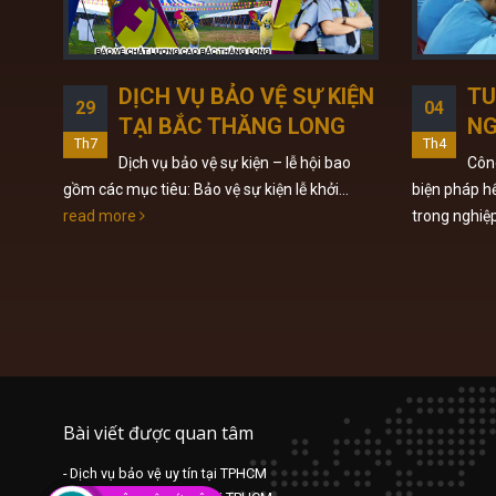
ực
DỊCH VỤ BẢO VỆ SỰ KIỆN
TU
29
04
n
TẠI BẮC THĂNG LONG
NG
Th7
Th4
Dịch vụ bảo vệ sự kiện – lễ hội bao
Công
gồm các mục tiêu: Bảo vệ sự kiện lễ khởi...
biện pháp hế
 khi
read more
trong nghiệp
..
Bài viết được quan tâm
- Dịch vụ bảo vệ uy tín tại TPHCM