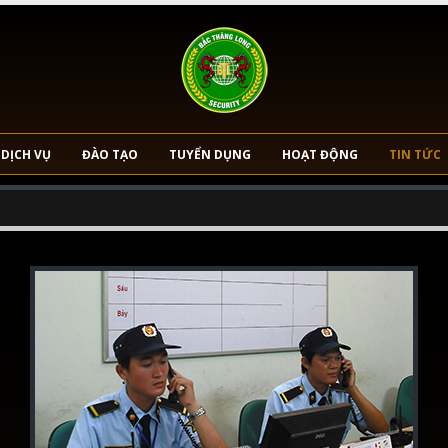
DỊCH VỤ
ĐÀO TẠO
TUYỂN DỤNG
HOẠT ĐỘNG
TIN TỨC