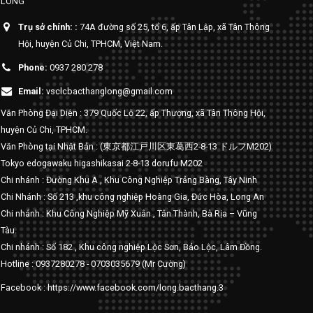
LONG
Trụ sở chính: :
74A đường số 25, tổ 6, ấp Tân Lập, xã Tân Thông
Hội, huyện Củ Chi, TPHCM, Việt Nam.
Phone:
0937 280 278
Email:
vsclcbacthanglong@gmail.com
Văn Phòng Đại Diện : 379 Quốc Lộ 22, ấp Thượng, xã Tân Thông Hội,
huyện Củ Chi, TPHCM.
Văn Phòng tại Nhật Bản : (東京都江戸川区東葛西2-8-13 ドルフM202)
Tokyo edogawaku higashikasai 2-8-13 dorufu M202
Chi nhánh : Đường Khu A , Khu Công Nghiệp Trảng Bàng, Tây Ninh
Chi Nhánh : Số 213 ,khu công nghiệp Hoàng Gia, Đức Hòa, Long An
Chi nhánh : Khu Công Nghiệp Mỹ Xuân , Tân Thành, Bà Rịa – Vũng
Tàu.
Chi nhánh : Số 182 , Khu công nghiệp Lộc Sơn, Bảo Lộc, Lâm Đồng.
Hotline : 0937280278 - 0703035679 (Mr Cường)
Facebook : https://www.facebook.com/long.bacthang.3