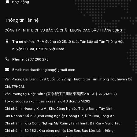
Hoạt động
Thông tin liên hệ
CÔNG TY TNHH DỊCH VỤ BẢO VỆ CHẤT LƯỢNG CAO BẮC THĂNG LONG
Trụ sở chính: :
74A đường số 25, tổ 6, ấp Tân Lập, xã Tân Thông Hội,
huyện Củ Chi, TPHCM, Việt Nam.
Phone:
0937 280 278
Email:
vsclcbacthanglong@gmail.com
Văn Phòng Đại Diện : 379 Quốc Lộ 22, ấp Thượng, xã Tân Thông Hội, huyện Củ
Chi, TPHCM.
Văn Phòng tại Nhật Bản : (東京都江戸川区東葛西2-8-13 ドルフM202)
Tokyo edogawaku higashikasai 2-8-13 dorufu M202
Chi nhánh : Đường Khu A , Khu Công Nghiệp Trảng Bàng, Tây Ninh
Chi Nhánh : Số 213 ,khu công nghiệp Hoàng Gia, Đức Hòa, Long An
Chi nhánh : Khu Công Nghiệp Mỹ Xuân , Tân Thành, Bà Rịa – Vũng Tàu.
Chi nhánh : Số 182 , Khu công nghiệp Lộc Sơn, Bảo Lộc, Lâm Đồng.