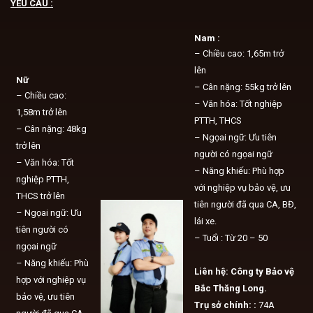
YÊU CẦU :
Nam :
– Chiều cao: 1,65m trở
lên
Nữ
– Cân nặng: 55kg trở lên
– Chiều cao:
– Văn hóa: Tốt nghiệp
1,58m trở lên
PTTH, THCS
– Cân nặng: 48kg
– Ngọai ngữ: Ưu tiên
trở lên
người có ngọai ngữ
– Văn hóa: Tốt
– Năng khiếu: Phù hợp
nghiệp PTTH,
với nghiệp vụ bảo vệ, ưu
THCS trở lên
tiên người đã qua CA, BĐ,
– Ngọai ngữ: Ưu
lái xe.
tiên người có
– Tuổi : Từ 20 – 50
ngọai ngữ
– Năng khiếu: Phù
Liên hệ: Công ty Bảo vệ
hợp với nghiệp vụ
Bắc Thăng Long.
bảo vệ, ưu tiên
Trụ sở chính: :
74A