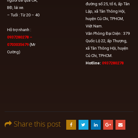
người đã qua CA,
đường số 25, tổ 6, ấp Tân
BĐ, lái xe.
Lập, xã Tân Thông Hội,
– Tuổi : Từ 20 – 40
huyện Củ Chi, TPHCM,
Việt Nam.
Hỗ trợ nhanh :
Văn Phòng Đại Diện : 379
0937280278 –
Quốc Lộ 22, ấp Thượng,
0703035679
(Mr
xã Tân Thông Hội, huyện
Cường)
Củ Chi, TPHCM.
Hotline:
0937280278
Share this post